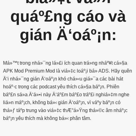
quáº£ng cáo và
gián Ä‘oáº¡n:
Má»™t trong nhá»¯ng lá»£i ích quan trá»ng nháº¥t cá»§a
APK Mod Premium Mod là viá»‡c loáº¡i bá» ADS. Hãy quên
Ä‘i nhá»¯ng gián Ä‘oáº¡n khó chá»‹u giá»¯a các bài hát
hoáº·c trong các podcast yêu thích cá»§a báº¡n. Phiên
báº£n sá»­a Ä‘á»•i này Ä‘áº£m báº£o tráº£i nghiá»‡m nghe
liá»n máº¡ch, không bá»‹ gián Ä‘oáº¡n, vì váº­y báº¡n có
thá»ƒ táº­p trung vào viá»‡c thÆ°á»Ÿng thá»©c âm nháº¡c
báº¡n yêu thích mà không bá»‹ phân tâm.