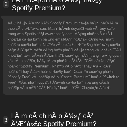
2
Spotify Premium?
Äá»ƒ há»§y Ä‘Äƒng kÃ½ Spotify Premium cá»§a báº¡n, hÃ£y lÃ m
theo cÃ¡c bÆ°á»›c sau: Má»Ÿ trÃ¬nh duyá»‡t web vÃ truy cáº­p
trang web Spotify táº¡i www.spotify.com. ÄÄƒng nháº­p vÃ o tÃ i
khoáº£n cá»§a báº¡n báº±ng email/tÃªn ngÆ°á»i dÃ¹ng vÃ máº­t
kháº©u cá»§a báº¡n. Nháº¥p vÃ o biá»ƒu tÆ°á»£ng há»“ sÆ¡ cá»§a
báº¡n á»Ÿ gÃ³c trÃªn cÃ¹ng bÃªn pháº£i cá»§a trang vÃ chá»n "TÃ i
khoáº£n" tá»« trÃ¬nh Ä‘Æ¡n tháº£ xuá»‘ng. TrÃªn trang Tá»•ng quan
vá» tÃ i khoáº£n, hÃ£y tÃ¬m pháº§n cÃ³ tÃªn "GÃ³i cá»§a báº¡n"
hoáº·c "Spotify Premium". Nháº¥p vÃ o nÃºt "Thay Ä‘á»•i gÃ³i"
hoáº·c "Thay Ä‘á»•i hoáº·c Há»§y bá»". Cuá»™n xuá»‘ng pháº§n
"Spotify Free" vÃ nháº¥p vÃ o "Cancel Premium" hoáº·c "Switch to
Free". XÃ¡c nháº­n quyáº¿t Ä‘á»‹nh cá»§a báº¡n báº±ng cÃ¡ch
nháº¥p vÃ o nÃºt "CÃ³, Há»§y" hoáº·c "CÃ³, Chuyá»ƒn Ä‘á»•i".
LÃ m cÃ¡ch nÃ o Ä‘á»ƒ cÃ³
3
Ä‘Æ°á»£c Spotify Premium?