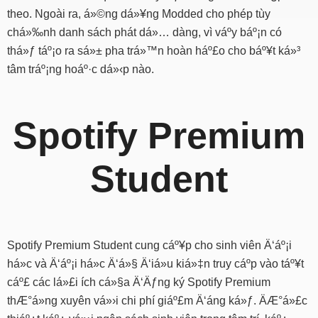
theo. Ngoài ra, á»©ng dá»¥ng Modded cho phép tùy
chá»‰nh danh sách phát dá»… dàng, vì váº­y báº¡n có
thá»ƒ táº¡o ra sá»± pha trá»™n hoàn háº£o cho báº¥t ká»³
tâm tráº¡ng hoáº·c dá»‹p nào.
Spotify Premium
Student
Spotify Premium Student cung cáº¥p cho sinh viên Ä‘áº¡i
há»c và Ä‘áº¡i há»c Ä‘á»§ Ä‘iá»u kiá»‡n truy cáº­p vào táº¥t
cáº£ các lá»£i ích cá»§a Ä‘Äƒng ký Spotify Premium
thÆ°á»ng xuyên vá»›i chi phí giáº£m Ä‘áng ká»ƒ. ÄÆ°á»£c