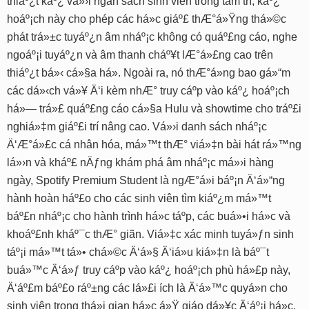
thiáº¿t káº¿ vá»›i ngân sách sinh viên trong tâm trí, káº¿
hoáº¡ch này cho phép các há»c giáº£ thÆ°á»Ÿng thá»©c
phát trá»±c tuyáº¿n âm nháº¡c không có quáº£ng cáo, nghe
ngoáº¡i tuyáº¿n và âm thanh cháº¥t lÆ°á»£ng cao trên
thiáº¿t bá»‹ cá»§a há». Ngoài ra, nó thÆ°á»ng bao gá»“m
các dá»‹ch vá»¥ Ä‘i kèm nhÆ° truy cáº­p vào káº¿ hoáº¡ch
há»— trá»£ quáº£ng cáo cá»§a Hulu và showtime cho tráº£i
nghiá»‡m giáº£i trí nâng cao. Vá»›i danh sách nháº¡c
Ä‘Æ°á»£c cá nhân hóa, má»™t thÆ° viá»‡n bài hát rá»™ng
lá»›n và kháº£ nÄƒng khám phá âm nháº¡c má»›i hàng
ngày, Spotify Premium Student là ngÆ°á»i báº¡n Ä‘á»“ng
hành hoàn háº£o cho các sinh viên tìm kiáº¿m má»™t
báº£n nháº¡c cho hành trình há»c táº­p, các buá»•i há»c và
khoáº£nh kháº¯c thÆ° giãn. Viá»‡c xác minh tuyá»ƒn sinh
táº¡i má»™t tá»• chá»©c Ä‘á»§ Ä‘iá»u kiá»‡n là báº¯t
buá»™c Ä‘á»ƒ truy cáº­p vào káº¿ hoáº¡ch phù há»£p này,
Ä‘áº£m báº£o ráº±ng các lá»£i ích là Ä‘á»™c quyá»n cho
sinh viên trong thá»i gian há»c á»Ÿ giáo dá»¥c Ä‘áº¡i há»c.