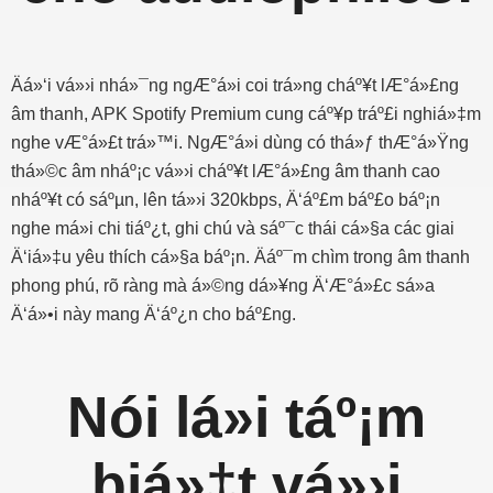
Äá»‘i vá»›i nhá»¯ng ngÆ°á»i coi trá»ng cháº¥t lÆ°á»£ng
âm thanh, APK Spotify Premium cung cáº¥p tráº£i nghiá»‡m
nghe vÆ°á»£t trá»™i. NgÆ°á»i dùng có thá»ƒ thÆ°á»Ÿng
thá»©c âm nháº¡c vá»›i cháº¥t lÆ°á»£ng âm thanh cao
nháº¥t có sáºµn, lên tá»›i 320kbps, Ä‘áº£m báº£o báº¡n
nghe má»i chi tiáº¿t, ghi chú và sáº¯c thái cá»§a các giai
Ä‘iá»‡u yêu thích cá»§a báº¡n. Äáº¯m chìm trong âm thanh
phong phú, rõ ràng mà á»©ng dá»¥ng Ä‘Æ°á»£c sá»­a
Ä‘á»•i này mang Ä‘áº¿n cho báº£ng.
Nói lá»i táº¡m
biá»‡t vá»›i