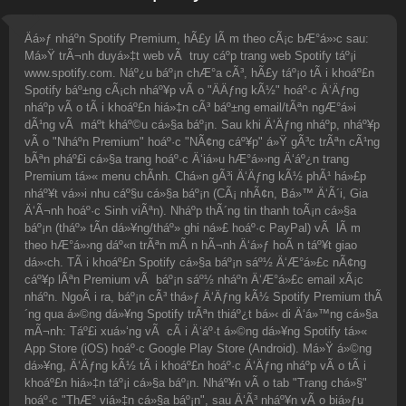
Äá»ƒ nháº­n Spotify Premium, hÃ£y lÃ m theo cÃ¡c bÆ°á»›c sau:
Má»Ÿ trÃ¬nh duyá»‡t web vÃ truy cáº­p trang web Spotify táº¡i
www.spotify.com. Náº¿u báº¡n chÆ°a cÃ³, hÃ£y táº¡o tÃ i khoáº£n
Spotify báº±ng cÃ¡ch nháº¥p vÃ o "ÄÄƒng kÃ½" hoáº·c Ä‘Äƒng
nháº­p vÃ o tÃ i khoáº£n hiá»‡n cÃ³ báº±ng email/tÃªn ngÆ°á»i
dÃ¹ng vÃ máº­t kháº©u cá»§a báº¡n. Sau khi Ä‘Äƒng nháº­p, nháº¥p
vÃ o "Nháº­n Premium" hoáº·c "NÃ¢ng cáº¥p" á»Ÿ gÃ³c trÃªn cÃ¹ng
bÃªn pháº£i cá»§a trang hoáº·c Ä‘iá»u hÆ°á»›ng Ä‘áº¿n trang
Premium tá»« menu chÃ­nh. Chá»n gÃ³i Ä‘Äƒng kÃ½ phÃ¹ há»£p
nháº¥t vá»›i nhu cáº§u cá»§a báº¡n (CÃ¡ nhÃ¢n, Bá»™ Ä‘Ã´i, Gia
Ä‘Ã¬nh hoáº·c Sinh viÃªn). Nháº­p thÃ´ng tin thanh toÃ¡n cá»§a
báº¡n (tháº» tÃ­n dá»¥ng/tháº» ghi ná»£ hoáº·c PayPal) vÃ lÃ m
theo hÆ°á»›ng dáº«n trÃªn mÃ n hÃ¬nh Ä‘á»ƒ hoÃ n táº¥t giao
dá»‹ch. TÃ i khoáº£n Spotify cá»§a báº¡n sáº½ Ä‘Æ°á»£c nÃ¢ng
cáº¥p lÃªn Premium vÃ báº¡n sáº½ nháº­n Ä‘Æ°á»£c email xÃ¡c
nháº­n. NgoÃ i ra, báº¡n cÃ³ thá»ƒ Ä‘Äƒng kÃ½ Spotify Premium thÃ
´ng qua á»©ng dá»¥ng Spotify trÃªn thiáº¿t bá»‹ di Ä‘á»™ng cá»§a
mÃ¬nh: Táº£i xuá»‘ng vÃ cÃ i Ä‘áº·t á»©ng dá»¥ng Spotify tá»«
App Store (iOS) hoáº·c Google Play Store (Android). Má»Ÿ á»©ng
dá»¥ng, Ä‘Äƒng kÃ½ tÃ i khoáº£n hoáº·c Ä‘Äƒng nháº­p vÃ o tÃ i
khoáº£n hiá»‡n táº¡i cá»§a báº¡n. Nháº¥n vÃ o tab "Trang chá»§"
hoáº·c "ThÆ° viá»‡n cá»§a báº¡n", sau Ä‘Ã³ nháº¥n vÃ o biá»ƒu