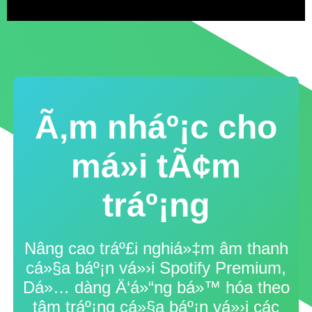
Ã‚m nháº¡c cho
má»i tÃ¢m
tráº¡ng
Nâng cao tráº£i nghiá»‡m âm thanh
cá»§a báº¡n vá»›i Spotify Premium,
Dá»… dàng Ä‘á»“ng bá»™ hóa theo
tâm tráº¡ng cá»§a báº¡n vá»›i các