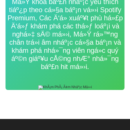
Má»Ÿ khóa báº£n nháº¡c yêu thích
tiáº¿p theo cá»§a báº¡n vá»›i Spotify
Premium, Các Ä‘á» xuáº¥t phù há»£p
Ä‘á»ƒ khám phá các thá»ƒ loáº¡i và
nghá»‡ sÄ© má»›i, Má»Ÿ rá»™ng
chân trá»i âm nháº¡c cá»§a báº¡n và
khám phá nhá»¯ng viên ngá»c quý
áº©n giáº¥u cÅ©ng nhÆ° nhá»¯ng
báº£n hit má»›i.