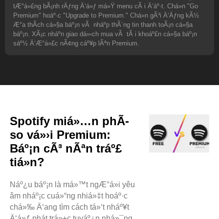
tÆ°á»£ng bÃ¡nh rÄƒng Ä‘á»ƒ má»Ÿ menu cÃ i Ä‘áº·t. Chá»n "Go
Premium" hoáº·c "Upgrade to Premium." Chá»n gÃ³i Ä‘Äƒng kÃ½
Æ°a thÃ­ch cá»§a báº¡n vÃ nháº­p thÃ´ng tin thanh toÃ¡n cá»§a
báº¡n. XÃ¡c nháº­n giao dá»‹ch mua vÃ tÃ i khoáº£n cá»§a báº¡n
sáº½ Ä‘Æ°á»£c nÃ¢ng cáº¥p lÃªn Premium.
Spotify miá»…n phÃ­
so vá»›i Premium:
Báº¡n cÃ³ nÃªn tráº£
tiá»n?
Náº¿u báº¡n là má»™t ngÆ°á»i yêu
âm nháº¡c cuá»“ng nhiá»‡t hoáº·c
chá»‰ Ä‘ang tìm cách tá»‘t nháº¥t
Ä‘á»ƒ phát trá»±c tuyáº¿n nhá»¯ng