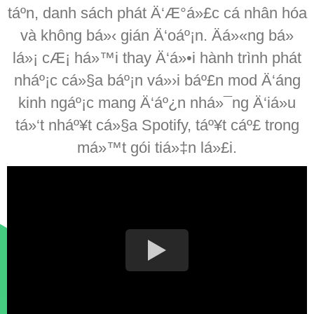
táº­n, danh sách phát Ä‘Æ°á»£c cá nhân hóa
và không bá»‹ gián Ä‘oáº¡n. Äá»«ng bá»
lá»¡ cÆ¡ há»™i thay Ä‘á»•i hành trình phát
nháº¡c cá»§a báº¡n vá»›i báº£n mod Ä‘áng
kinh ngáº¡c mang Ä‘áº¿n nhá»¯ng Ä‘iá»u
tá»‘t nháº¥t cá»§a Spotify, táº¥t cáº£ trong
má»™t gói tiá»‡n lá»£i.