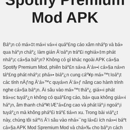
Mod APK
Báº¡n có má»‡t má»i vá»›i quáº£ng cáo xâm nháº­p và bá»
qua háº¡n cháº¿ làm gián Ä‘oáº¡n tráº£i nghiá»‡m phát
nháº¡c cá»§a báº¡n? Không có gì khác ngoài APK cá»§a
Spotify Premium Mod, phiên báº£n sá»­a Ä‘á»•i cá»§a ná»n
táº£ng phát nháº¡c phá»• biáº¿n cung cáº¥p má»™t loáº¡t
các tính nÄƒng Ä‘á»™c quyá»n Ä‘á»ƒ nâng cao hành trình
nghe cá»§a báº¡n. Äi sâu vào má»™t tháº¿ giá»›i phát
trá»±c tuyáº¿n không có quáº£ng cáo, bá» qua không giá»›i
háº¡n, âm thanh cháº¥t lÆ°á»£ng cao và phát láº¡i ngoáº¡i
tuyáº¿n mà không pháº£i tráº£ tiá»n xu. Trong bài viáº¿t
này, chúng tôi sáº½ Ä‘i sâu vào nhá»¯ng lá»£i ích ná»•i báº­t
cá»§a APK Mod Spremium Mod và chá»‰ cho báº¡n cách