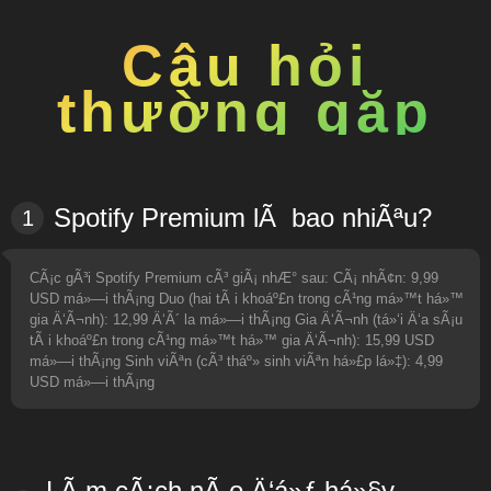
Câu hỏi
thường gặp
Spotify Premium lÃ bao nhiÃªu?
1
CÃ¡c gÃ³i Spotify Premium cÃ³ giÃ¡ nhÆ° sau: CÃ¡ nhÃ¢n: 9,99
USD má»—i thÃ¡ng Duo (hai tÃ i khoáº£n trong cÃ¹ng má»™t há»™
gia Ä‘Ã¬nh): 12,99 Ä‘Ã´ la má»—i thÃ¡ng Gia Ä‘Ã¬nh (tá»‘i Ä‘a sÃ¡u
tÃ i khoáº£n trong cÃ¹ng má»™t há»™ gia Ä‘Ã¬nh): 15,99 USD
má»—i thÃ¡ng Sinh viÃªn (cÃ³ tháº» sinh viÃªn há»£p lá»‡): 4,99
USD má»—i thÃ¡ng
LÃ m cÃ¡ch nÃ o Ä‘á»ƒ há»§y