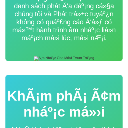
danh sách phát Ä‘a dáº¡ng cá»§a
chúng tôi và Phát trá»±c tuyáº¿n
không có quáº£ng cáo Ä‘á»ƒ có
má»™t hành trình âm nháº¡c liá»n
máº¡ch má»i lúc, má»i nÆ¡i.
KhÃ¡m phÃ¡ Ã¢m
nháº¡c má»›i