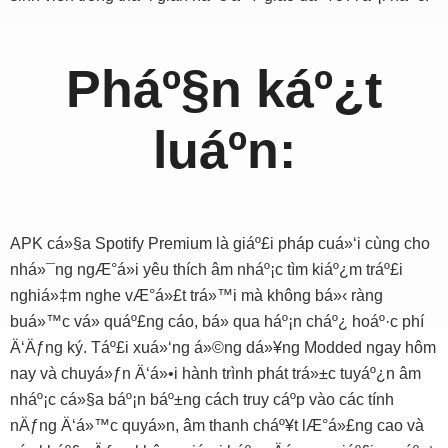
Pháº§n káº¿t
luáº­n:
APK cá»§a Spotify Premium là giáº£i pháp cuá»‘i cùng cho
nhá»¯ng ngÆ°á»i yêu thích âm nháº¡c tìm kiáº¿m tráº£i
nghiá»‡m nghe vÆ°á»£t trá»™i mà không bá»‹ ràng
buá»™c vá» quáº£ng cáo, bá» qua háº¡n cháº¿ hoáº·c phí
Ä‘Äƒng ký. Táº£i xuá»‘ng á»©ng dá»¥ng Modded ngay hôm
nay và chuyá»ƒn Ä‘á»•i hành trình phát trá»±c tuyáº¿n âm
nháº¡c cá»§a báº¡n báº±ng cách truy cáº­p vào các tính
nÄƒng Ä‘á»™c quyá»n, âm thanh cháº¥t lÆ°á»£ng cao và