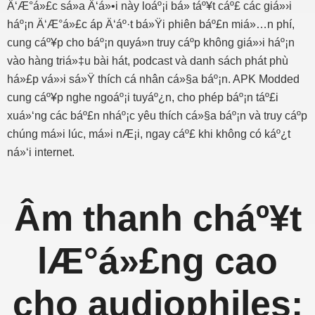
Ä‘Æ°á»£c sá»­a Ä‘á»•i này loáº¡i bá» táº¥t cáº£ các giá»›i
háº¡n Ä‘Æ°á»£c áp Ä‘áº·t bá»Ÿi phiên báº£n miá»…n phí,
cung cáº¥p cho báº¡n quyá»n truy cáº­p không giá»›i háº¡n
vào hàng triá»‡u bài hát, podcast và danh sách phát phù
há»£p vá»›i sá»Ÿ thích cá nhân cá»§a báº¡n. APK Modded
cung cáº¥p nghe ngoáº¡i tuyáº¿n, cho phép báº¡n táº£i
xuá»‘ng các báº£n nháº¡c yêu thích cá»§a báº¡n và truy cáº­p
chúng má»i lúc, má»i nÆ¡i, ngay cáº£ khi không có káº¿t
ná»‘i internet.
Âm thanh cháº¥t
lÆ°á»£ng cao
cho audiophiles: